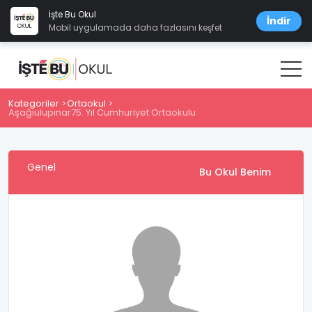
İşte Bu Okul
İndir
Mobil uygulamada daha fazlasını keşfet
Kategoriler
Ortaokul
Aşağıulupınar75. Yıl Cumhuriyet Ortaokulu
Genel
Bu Okul Benim