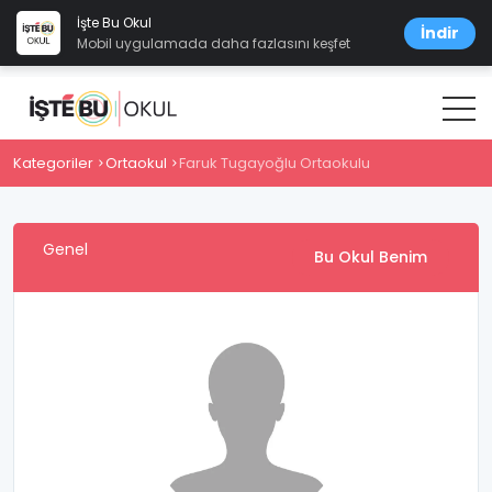
İşte Bu Okul
İndir
Mobil uygulamada daha fazlasını keşfet
Kategoriler
Ortaokul
Faruk Tugayoğlu Ortaokulu
Genel
Bu Okul Benim