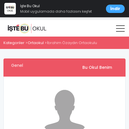
İşte Bu Okul
İndir
Mobil uygulamada daha fazlasını keşfet
Kategoriler
Ortaokul
İbrahim Özaydın Ortaokulu
Genel
Bu Okul Benim