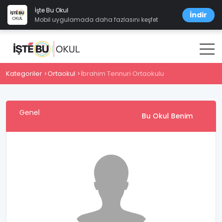
İşte Bu Okul
İndir
Mobil uygulamada daha fazlasını keşfet
Kategoriler
Ortaokul
İbrahim Tennuri Ortaokulu
Genel
Bu Okul Benim