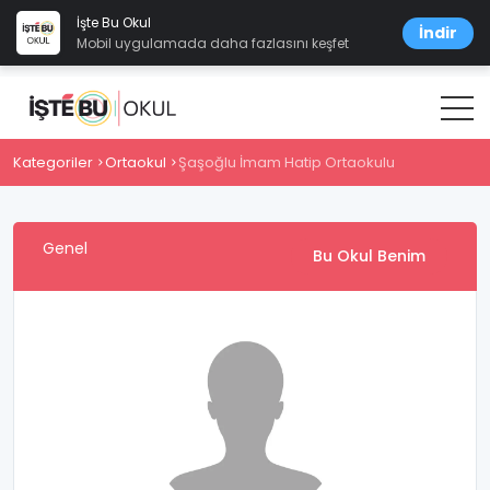
İşte Bu Okul
İndir
Mobil uygulamada daha fazlasını keşfet
Kategoriler
Ortaokul
Şaşoğlu İmam Hatip Ortaokulu
Genel
Bu Okul Benim