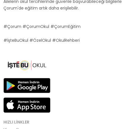
Ailelerin okul tercihlerinde güvenle başvurabileceği bilgilerle
Çorum'de eğitim artık daha erişilebilir.
#Çorum #ÇorumOkul #ÇorumEğitim
#İşteBuOkul #ÖzelOkul #OkulRehberi
HIZLI LINKLER