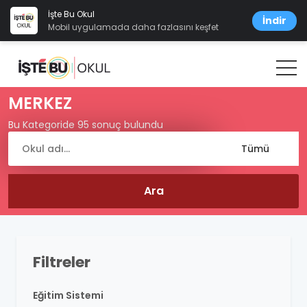
İşte Bu Okul
İndir
Mobil uygulamada daha fazlasını keşfet
MERKEZ
Bu Kategoride 95 sonuç bulundu
Filtreler
Eğitim Sistemi