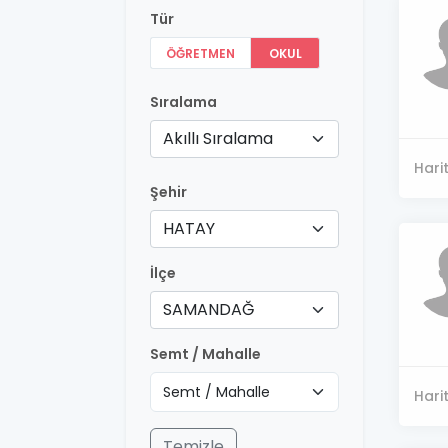
Tür
ÖĞRETMEN
OKUL
Sıralama
Akıllı Sıralama
Hari
Şehir
HATAY
İlçe
SAMANDAĞ
Semt / Mahalle
Hari
Temizle