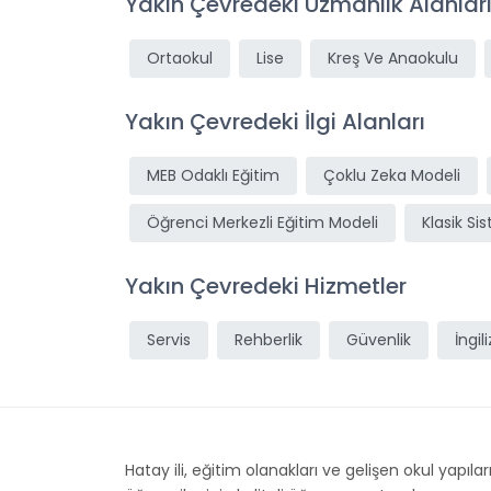
Yakın Çevredeki Uzmanlık Alanlar
Ortaokul
Lise
Kreş Ve Anaokulu
Yakın Çevredeki İlgi Alanları
MEB Odaklı Eğitim
Çoklu Zeka Modeli
Öğrenci Merkezli Eğitim Modeli
Klasik Si
Yakın Çevredeki Hizmetler
Servis
Rehberlik
Güvenlik
İngil
Hatay ili, eğitim olanakları ve gelişen okul yapıla