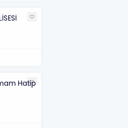
İSESİ
İmam Hatip