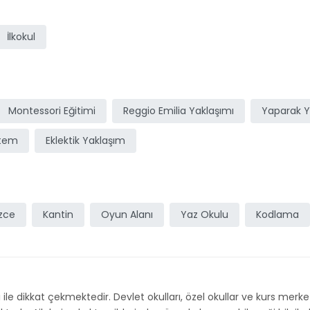
ı
İlkokul
Montessori Eğitimi
Reggio Emilia Yaklaşımı
Yaparak 
stem
Eklektik Yaklaşım
izce
Kantin
Oyun Alanı
Yaz Okulu
Kodlama
rı ile dikkat çekmektedir. Devlet okulları, özel okullar ve kurs merke