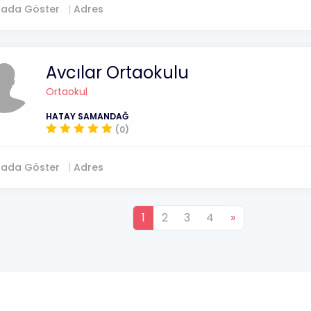
tada Göster
Adres
Avcılar Ortaokulu
Ortaokul
HATAY SAMANDAĞ
(0)
tada Göster
Adres
1
2
3
4
»