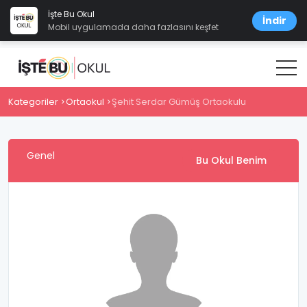
İşte Bu Okul
İndir
Mobil uygulamada daha fazlasını keşfet
Kategoriler
Ortaokul
Şehit Serdar Gümüş Ortaokulu
Genel
Bu Okul Benim