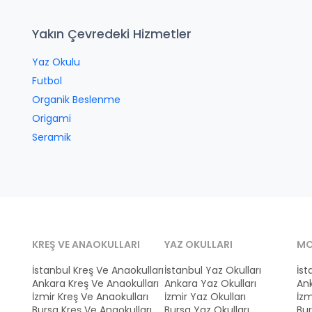
Yakın Çevredeki Hizmetler
Yaz Okulu
Futbol
Organik Beslenme
Origami
Seramik
KREŞ VE ANAOKULLARI
YAZ OKULLARI
MO
İstanbul Kreş Ve Anaokulları
İstanbul Yaz Okulları
İst
Ankara Kreş Ve Anaokulları
Ankara Yaz Okulları
Ank
İzmir Kreş Ve Anaokulları
İzmir Yaz Okulları
İzm
Bursa Kreş Ve Anaokulları
Bursa Yaz Okulları
Bur