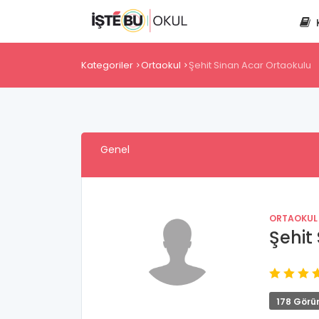
Kategoriler
Ortaokul
Şehit Sinan Acar Ortaokulu
Genel
ORTAOKUL
Şehit
178 Görü