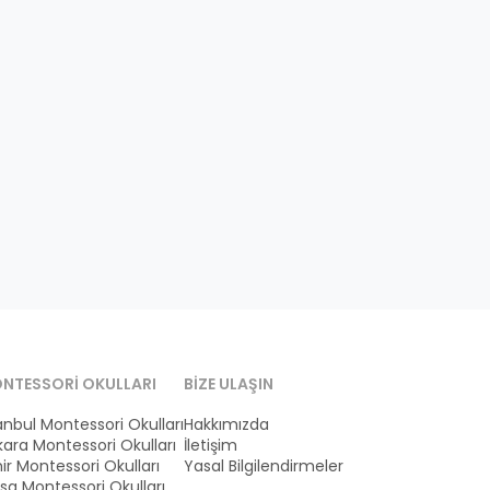
NTESSORI OKULLARI
BIZE ULAŞIN
anbul Montessori Okulları
Hakkımızda
ara Montessori Okulları
İletişim
ir Montessori Okulları
Yasal Bilgilendirmeler
sa Montessori Okulları