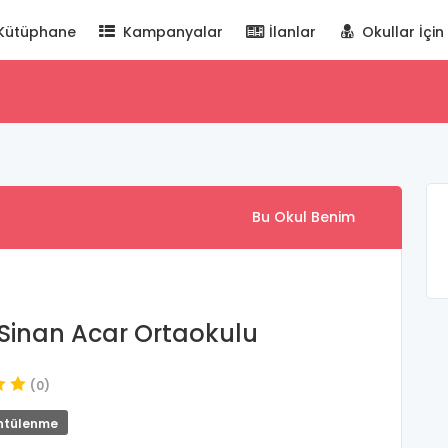
Kütüphane
Kampanyalar
İlanlar
Okullar İçin
Bu Okul Benim
 Sinan Acar Ortaokulu
(0)
ntülenme