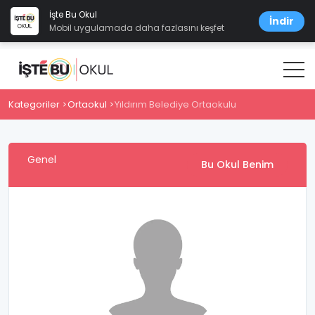
İşte Bu Okul
İndir
Mobil uygulamada daha fazlasını keşfet
Kategoriler
Ortaokul
Yıldırım Belediye Ortaokulu
Genel
Bu Okul Benim