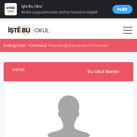
İşte Bu Okul
İndir
Mobil uygulamada daha fazlasını keşfet
Kategoriler
Ortaokul
Derebağ Kasabası Ortaokulu
Genel
Bu Okul Benim